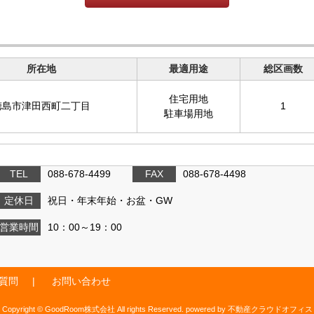
所在地
最適用途
総区画数
住宅用地
徳島市津田西町二丁目
1
駐車場用地
TEL
088-678-4499
FAX
088-678-4498
定休日
祝日・年末年始・お盆・GW
営業時間
10：00～19：00
質問
お問い合わせ
Copyright © GoodRoom株式会社 All rights Reserved. powered by 不動産クラウドオフィス