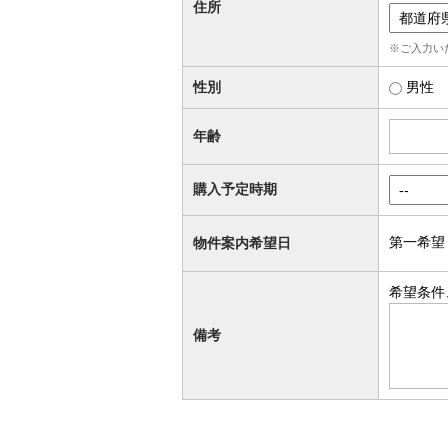
住所
※ご入力い
性別
男性
年齢
購入予定時期
第一希望
物件案内希望日
希望条件
備考