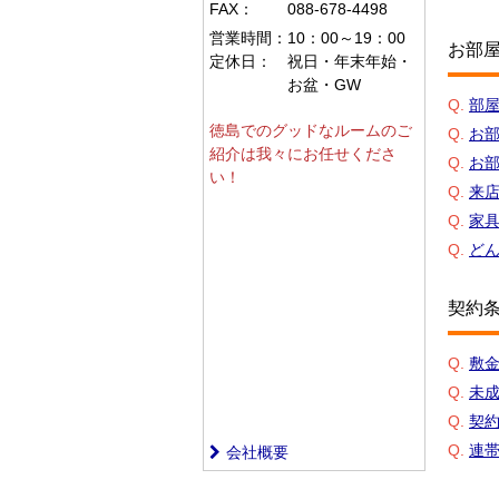
FAX：
088-678-4498
営業時間：
10：00～19：00
お部
定休日：
祝日・年末年始・
お盆・GW
Q.
部
徳島でのグッドなルームのご
Q.
お
紹介は我々にお任せくださ
Q.
お
い！
Q.
来
Q.
家
Q.
ど
契約
Q.
敷
Q.
未
Q.
契
Q.
連
会社概要