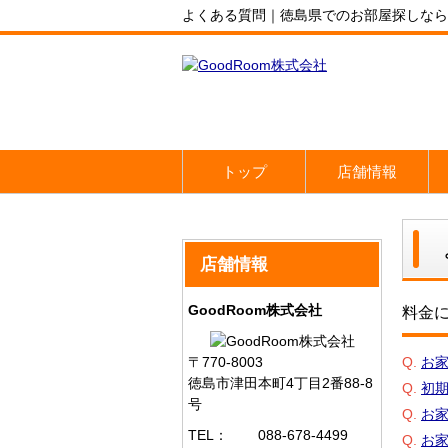
よくある質問｜徳島県でのお部屋探しならG
トップ
店舗情報
店舗情報
GoodRoom株式会社
料金
〒770-8003
Q.
お
徳島市津田本町4丁目2番88-8
Q.
初
号
Q.
お
TEL：
088-678-4499
Q.
お