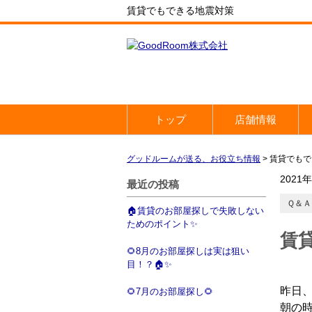
賃貸でもできる地震対策
トップ
店舗情報
グッドルームが送る、お役立ち情報
>
賃貸でもで
2021
最近の投稿
Ｑ＆Ａ
🏠賃貸のお部屋探しで失敗しない
ためのポイント✨
賃
🌻8月のお部屋探しは実は狙い
目！？🏠✨
昨日
🌻7月のお部屋探し🌻
朝の