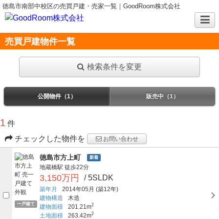
徳島市南部中校区の売買戸建・売家一覧｜GoodRoom株式会社
売買戸建物件一覧
検索条件を変更
公開物件（1）
販売中（1）
1
件
チェックした物件を
お問い合わせ
徳島市方上町
新着
地蔵橋駅
徒歩22分
3,150万円
/ 5SLDK
築年月
2014年05月
(築12年)
建物構造
木造
一戸建て
2
建物面積
201.21m
2
土地面積
263.42m