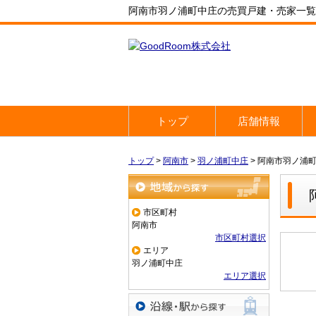
阿南市羽ノ浦町中庄の売買戸建・売家一覧｜
トップ
店舗情報
トップ
>
阿南市
>
羽ノ浦町中庄
>
阿南市羽ノ浦
地域から探す
市区町村
阿南市
市区町村選択
エリア
羽ノ浦町中庄
エリア選択