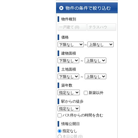
沿線・駅から探す
物件の条件で絞り込む
物件種別
一戸建て (0)
テラスハウ
ス (0)
価格
～
建物面積
～
土地面積
～
築年数
新築以外
駅からの徒歩
バス停からの時間を含む
情報公開日
指定なし
本日公開
(0)