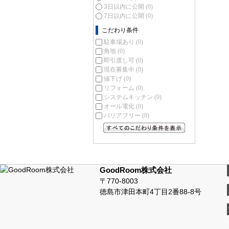
3日以内に公開
(0)
7日以内に公開
(0)
こだわり条件
駐車場あり
(0)
角地
(0)
即引渡し可
(0)
現在募集中
(0)
値下げ
(0)
リフォーム
(0)
システムキッチン
(0)
オール電化
(0)
バリアフリー
(0)
すべてのこだわり条件を見る
GoodRoom株式会社
〒770-8003
徳島市津田本町4丁目2番88-8号