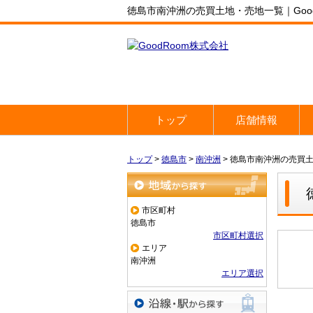
徳島市南沖洲の売買土地・売地一覧｜Good
トップ
店舗情報
トップ
>
徳島市
>
南沖洲
>
徳島市南沖洲の売買
地域から探す
市区町村
徳島市
市区町村選択
エリア
南沖洲
エリア選択