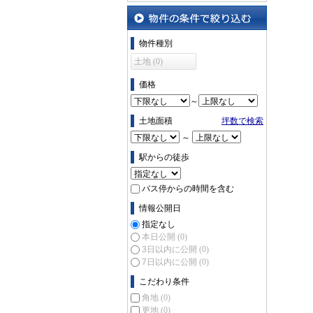
沿線・駅から探す
物件の条件で絞り込む
物件種別
土地 (0)
価格
～
土地面積
坪数で検索
～
駅からの徒歩
バス停からの時間を含む
情報公開日
指定なし
本日公開
(0)
3日以内に公開
(0)
7日以内に公開
(0)
こだわり条件
角地
(0)
更地
(0)