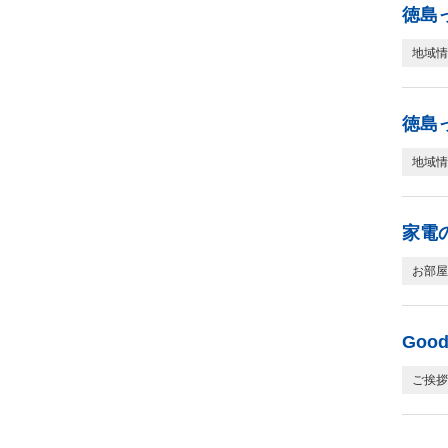
徳島
地域情
徳島
地域情
家電
お部屋
Goo
ご挨拶